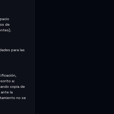
spacio
dos de
entes).
idades para las
ificación,
scrito a:
tando copia de
ante la
atamiento no se