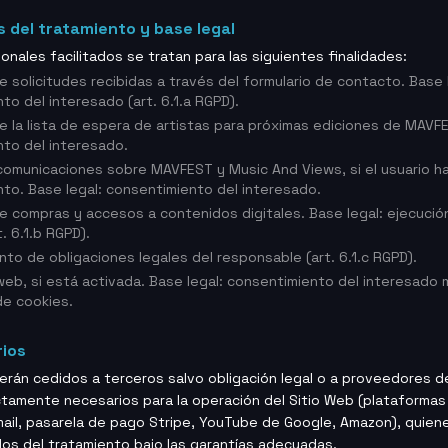
s del tratamiento y base legal
nales facilitados se tratan para las siguientes finalidades:
e solicitudes recibidas a través del formulario de contacto. Base 
to del interesado (art. 6.1.a RGPD).
e la lista de espera de artistas para próximas ediciones de MAVFE
to del interesado.
comunicaciones sobre MAVFEST y Music And Views, si el usuario h
to. Base legal: consentimiento del interesado.
e compras y accesos a contenidos digitales. Base legal: ejecució
. 6.1.b RGPD).
nto de obligaciones legales del responsable (art. 6.1.c RGPD).
 web, si está activada. Base legal: consentimiento del interesado
de cookies.
rios
erán cedidos a terceros salvo obligación legal o a proveedores d
ctamente necesarios para la operación del Sitio Web (plataformas
mail, pasarela de pago Stripe, YouTube de Google, Amazon), quien
s del tratamiento bajo las garantías adecuadas.