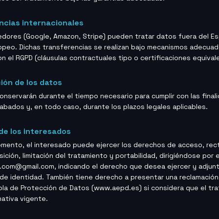
ncias internacionales
dores (Google, Amazon, Stripe) pueden tratar datos fuera del E
peo. Dichas transferencias se realizan bajo mecanismos adecua
n el RGPD (cláusulas contractuales tipo o certificaciones equival
ión de los datos
onservarán durante el tiempo necesario para cumplir con las final
abados y, en todo caso, durante los plazos legales aplicables.
de los interesados
omento, el interesado puede ejercer los derechos de acceso, rect
ición, limitación del tratamiento y portabilidad, dirigiéndose por e
com@gmail.com, indicando el derecho que desea ejercer y adjun
e identidad. También tiene derecho a presentar una reclamación 
la de Protección de Datos (www.aepd.es) si considera que el tr
mativa vigente.