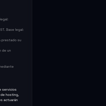
legal:
ST. Base legal:
a prestado su
n de un
 mediante
e servicios
 de hosting,
es actuarán