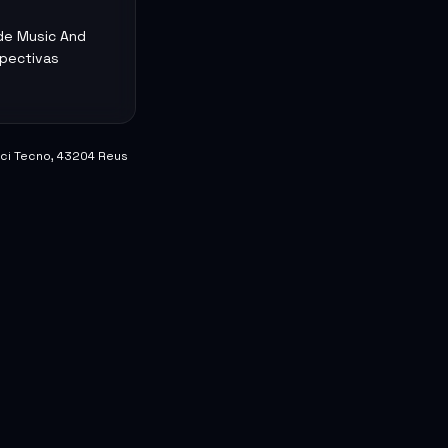
 de Music And
spectivas
fici Tecno, 43204 Reus