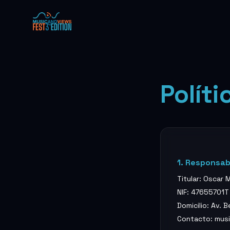
Políti
1. Responsab
Titular: Oscar M
NIF: 47655701T
Domicilio: Av. 
Contacto: mus