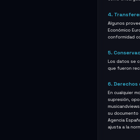
4. Transfere
Algunos provee
Económico Euro
conformidad co
5. Conservac
Los datos se c
que fueron rec
6. Derechos 
En cualquier m
supresión, opos
musicandviews.
su documento d
Agencia Españo
ajusta a la nor