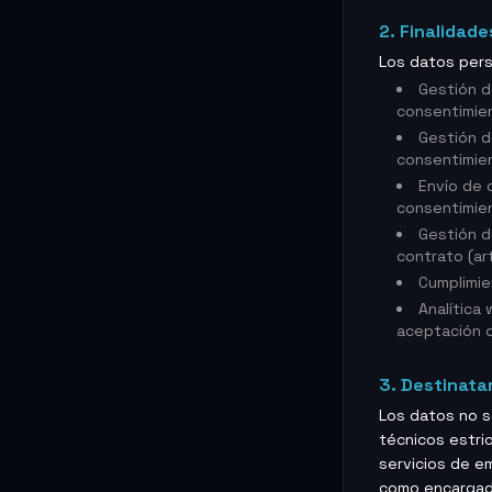
2. Finalidade
Los datos perso
Gestión d
consentimien
Gestión d
consentimien
Envío de 
consentimien
Gestión d
contrato (art
Cumplimie
Analítica
aceptación 
3. Destinata
Los datos no s
técnicos estri
servicios de e
como encargado