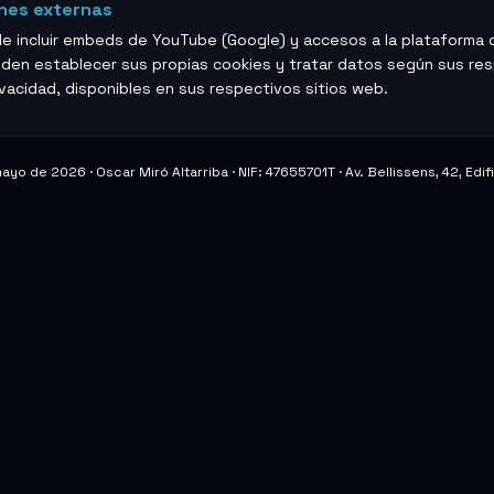
ones externas
de incluir embeds de YouTube (Google) y accesos a la plataforma
den establecer sus propias cookies y tratar datos según sus re
ivacidad, disponibles en sus respectivos sitios web.
 mayo de 2026 ·
Oscar Miró Altarriba
· NIF:
47655701T
·
Av. Bellissens, 42, Edi