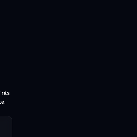
irás
te.